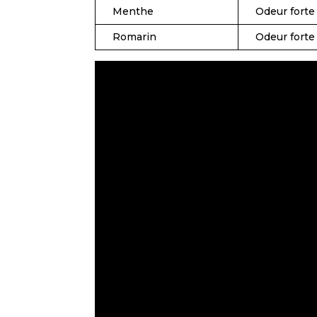
Menthe
Odeur forte
Romarin
Odeur forte