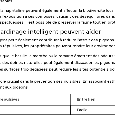
sables.
 naphtaline peuvent également affecter la biodiversité locale.
r l’exposition à ces composés, causant des déséquilibres da
espectueuses, il est possible de préserver la faune tout en pro
ardinage intelligent peuvent aider
igent peut également contribuer à réduire l’attrait des pigeon
tes répulsives, les propriétaires peuvent rendre leur environn
s que le basilic, la menthe ou le romarin émettent des odeurs
 des épines naturelles peut également dissuader les pigeons d
es surfaces trop dégagées peut réduire les sites potentiels pour
le crucial dans la prévention des nuisibles. En associant esthé
ant aux pigeons.
répulsives
Entretien
Facile