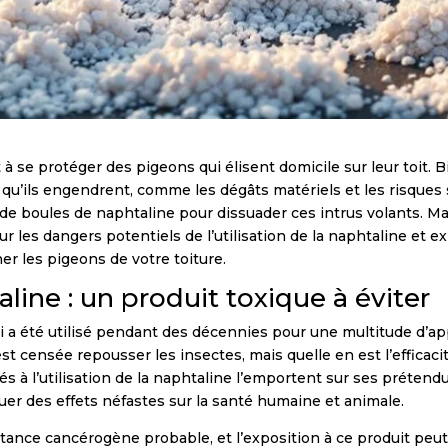
à se protéger des pigeons qui élisent domicile sur leur toit.
 qu’ils engendrent, comme les dégâts matériels et les risques
on de boules de naphtaline pour dissuader ces intrus volants. Ma
r les dangers potentiels de l’utilisation de la naphtaline et e
er les pigeons de votre toiture.
line : un produit toxique à éviter
 a été utilisé pendant des décennies pour une multitude d’ap
st censée repousser les insectes, mais quelle en est l’efficaci
iés à l’utilisation de la naphtaline l’emportent sur ses préte
uer des effets néfastes sur la santé humaine et animale.
ance cancérogène probable, et l’exposition à ce produit peut