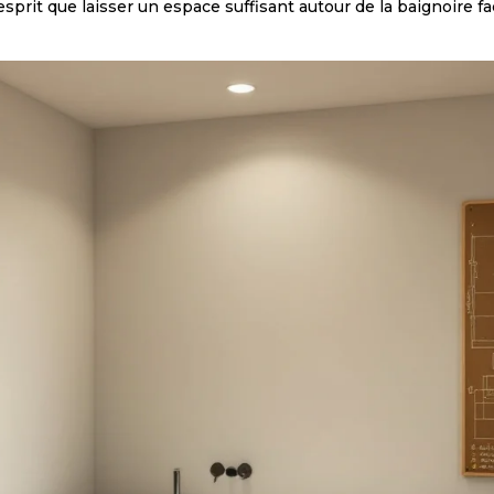
l’esprit que laisser un espace suffisant autour de la baignoire 