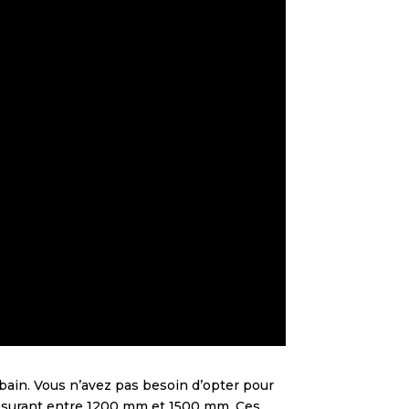
e bain. Vous n’avez pas besoin d’opter pour
esurant entre 1200 mm et 1500 mm. Ces