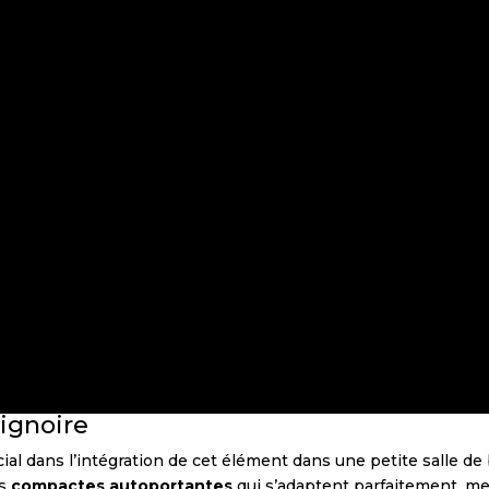
aignoire
ucial dans l’intégration de cet élément dans une petite salle d
es
compactes autoportantes
qui s’adaptent parfaitement, m