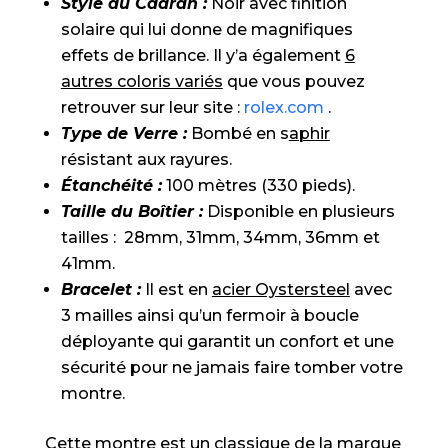
Style du Cadran :
Noir avec finition
solaire qui lui donne de magnifiques
effets de brillance. Il y’a également
6
autres coloris variés
que vous pouvez
retrouver sur leur site :
rolex.com
.
Type de Verre :
Bombé en s
aphir
résistant aux rayures.
Étanchéité :
100 mètres (330 pieds).
Taille du Boîtier :
Disponible en plusieurs
tailles : 28mm, 31mm, 34mm, 36mm et
41mm.
Bracelet :
Il est en
acier Oystersteel
avec
3 mailles ainsi qu’un fermoir à boucle
déployante qui garantit un confort et une
sécurité pour ne jamais faire tomber votre
montre.
Cette montre est un classique de la marque