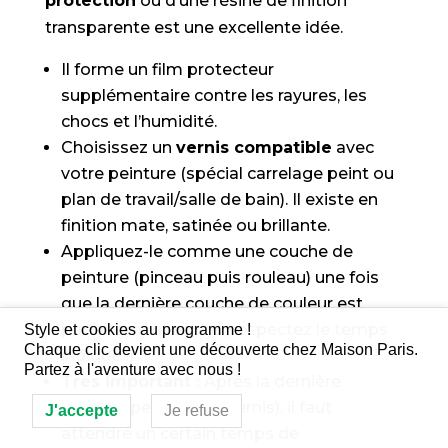
protection
ou d’une résine de finition
transparente est une excellente idée.
Il forme un film protecteur
supplémentaire contre les rayures, les
chocs et l’humidité.
Choisissez un
vernis compatible
avec
votre peinture (spécial carrelage peint ou
plan de travail/salle de bain). Il existe en
finition mate, satinée ou brillante.
Appliquez-le comme une couche de
peinture (pinceau puis rouleau) une fois
que la dernière couche de couleur est
parfaitement sèche (respectez le temps
Style et cookies au programme !
Chaque clic devient une découverte chez Maison Paris.
indiqué !).
Partez à l'aventure avec nous !
Très important :
Après la dernière
couche (peinture ou vernis), il faut
J'accepte
Je refuse
attendre un certain temps de